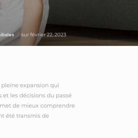
liales
sur
février 22, 2023
 pleine expansion qui
et les décisions du passé
permet de mieux comprendre
nt été transmis de