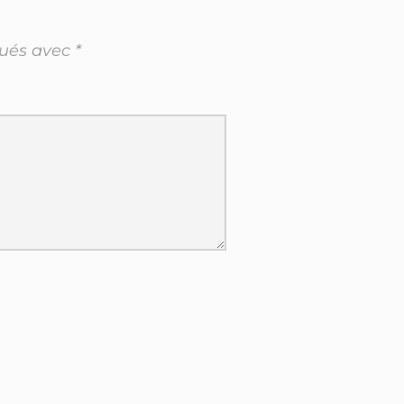
qués avec
*