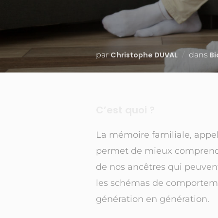
par
Christophe DUVAL
dans
Bi
C’est quoi ?
La mémoire familiale, appel
permet de mieux comprendre
de nos ancêtres qui peuven
les schémas de comportement
génération en génération.